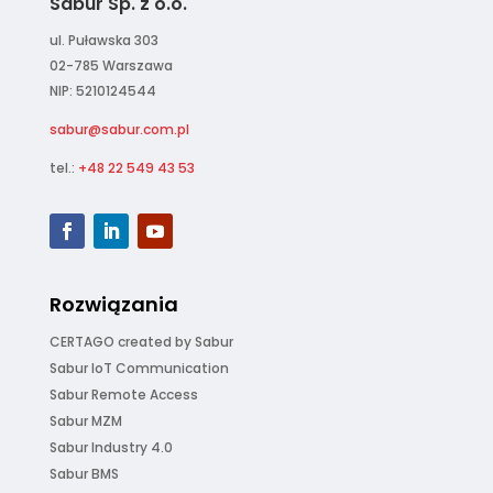
Sabur Sp. z o.o.
ul. Puławska 303
02-785 Warszawa
NIP: 5210124544
sabur@sabur.com.pl
tel.:
+48 22 549 43 53
Rozwiązania
CERTAGO created by Sabur
Sabur IoT Communication
Sabur Remote Access
Sabur MZM
Sabur Industry 4.0
Sabur BMS