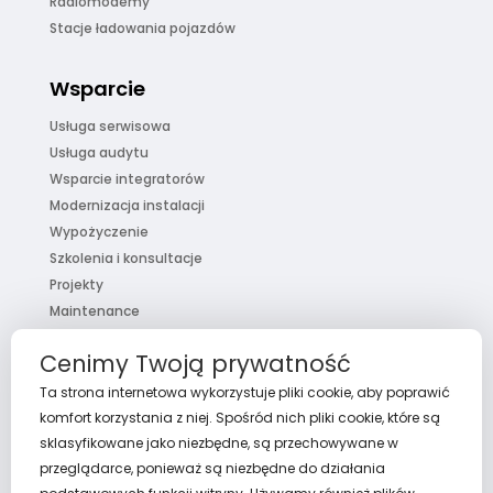
Radiomodemy
Stacje ładowania pojazdów
Wsparcie
Usługa serwisowa
Usługa audytu
Wsparcie integratorów
Modernizacja instalacji
Wypożyczenie
Szkolenia i konsultacje
Projekty
Maintenance
Pakiet usług
Cenimy Twoją prywatność
FaQ
Ta strona internetowa wykorzystuje pliki cookie, aby poprawić
komfort korzystania z niej. Spośród nich pliki cookie, które są
sklasyfikowane jako niezbędne, są przechowywane w
przeglądarce, ponieważ są niezbędne do działania
O nas