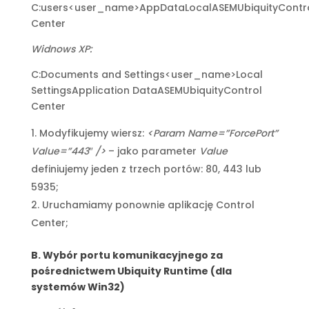
C:users<user_name>AppDataLocalASEMUbiquityContr
Center
Widnows XP:
C:Documents and Settings<user_name>Local
SettingsApplication DataASEMUbiquityControl
Center
Modyfikujemy wiersz:
<Param Name=”ForcePort”
Value=”443″ />
– jako parameter
Value
definiujemy jeden z trzech portów: 80, 443 lub
5935;
Uruchamiamy ponownie aplikację Control
Center;
B. Wybór portu komunikacyjnego za
pośrednictwem Ubiquity Runtime (dla
systemów Win32)