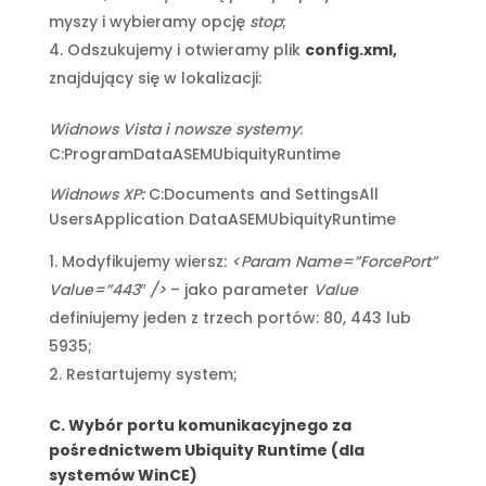
myszy i wybieramy opcję
stop
;
Odszukujemy i otwieramy plik
config.xml,
znajdujący się w lokalizacji:
Widnows Vista i nowsze systemy
:
C:ProgramDataASEMUbiquityRuntime
Widnows XP:
C:Documents and SettingsAll
UsersApplication DataASEMUbiquityRuntime
Modyfikujemy wiersz:
<Param Name=”ForcePort”
Value=”443″ />
– jako parameter
Value
definiujemy jeden z trzech portów: 80, 443 lub
5935;
Restartujemy system;
C. Wybór portu komunikacyjnego za
pośrednictwem Ubiquity Runtime (dla
systemów WinCE)