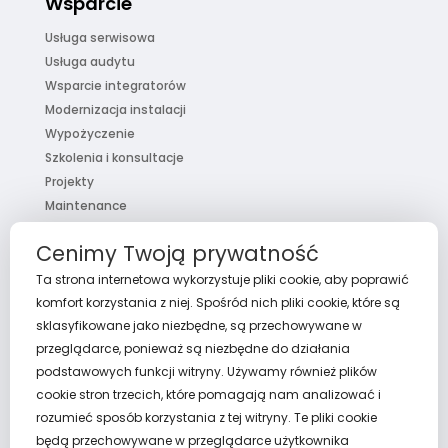
Wsparcie
Usługa serwisowa
Usługa audytu
Wsparcie integratorów
Modernizacja instalacji
Wypożyczenie
Szkolenia i konsultacje
Projekty
Maintenance
Pakiet usług
Cenimy Twoją prywatność
FaQ
Ta strona internetowa wykorzystuje pliki cookie, aby poprawić
komfort korzystania z niej. Spośród nich pliki cookie, które są
sklasyfikowane jako niezbędne, są przechowywane w
przeglądarce, ponieważ są niezbędne do działania
O nas
podstawowych funkcji witryny. Używamy również plików
Aktualności
cookie stron trzecich, które pomagają nam analizować i
Polityka prywatności
rozumieć sposób korzystania z tej witryny. Te pliki cookie
będą przechowywane w przeglądarce użytkownika