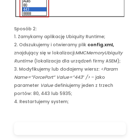
Sposób 2:
Zamykamy aplikację Ubiquity Runtime;
Odszukujemy i otwieramy plik
config.xml,
znajdujący się w lokalizacji:
MMCMemoryUbiquity
Runtime
(lokalizacja dla urządzeń firmy ASEM);
Modyfikujemy lub dodajemy wiersz:
<Param
Name=”ForcePort” Value=”443″ />
– jako
parameter
Value
definiujemy jeden z trzech
portów: 80, 443 lub 5935;
Restartujemy system;