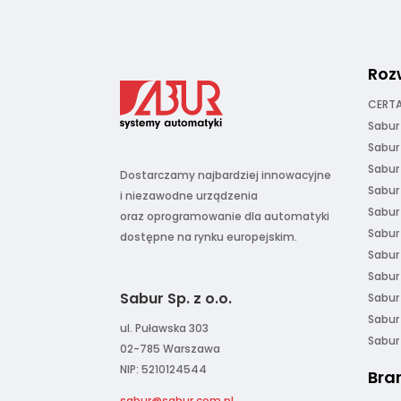
Roz
CERTA
Sabur
Sabur
Sabur
Dostarczamy najbardziej innowacyjne
Sabur
i niezawodne urządzenia
Sabur
oraz oprogramowanie dla automatyki
Sabur
dostępne na rynku europejskim.
Sabur
Sabur
Sabur Sp. z o.o.
Sabur
Sabur
ul. Puławska 303
Sabu
02-785 Warszawa
NIP: 5210124544
Bra
sabur@sabur.com.pl