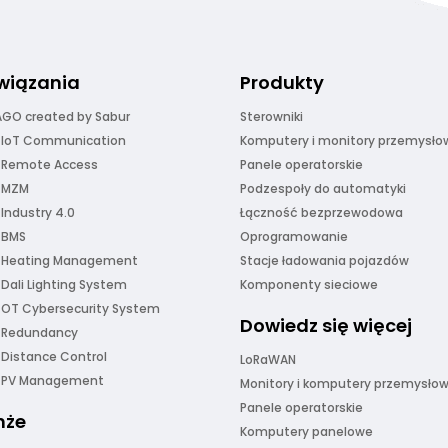
wiązania
Produkty
GO created by Sabur
Sterowniki
 IoT Communication
Komputery i monitory przemysło
 Remote Access
Panele operatorskie
 MZM
Podzespoły do automatyki
 Industry 4.0
Łączność bezprzewodowa
 BMS
Oprogramowanie
 Heating Management
Stacje ładowania pojazdów
 Dali Lighting System
Komponenty sieciowe
 OT Cybersecurity System
Dowiedz się więcej
 Redundancy
 Distance Control
LoRaWAN
r PV Management
Monitory i komputery przemysło
Panele operatorskie
nże
Komputery panelowe