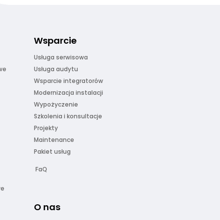
Wsparcie
Usługa serwisowa
we
Usługa audytu
Wsparcie integratorów
Modernizacja instalacji
Wypożyczenie
Szkolenia i konsultacje
Projekty
Maintenance
Pakiet usług
FaQ
we
O nas