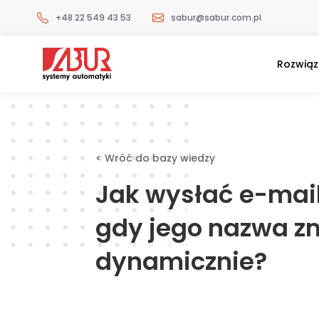
+48 22 549 43 53
sabur@sabur.com.pl
Rozwiąz
< Wróć do bazy wiedzy
Jak wysłać e-mail
gdy jego nazwa zm
dynamicznie?