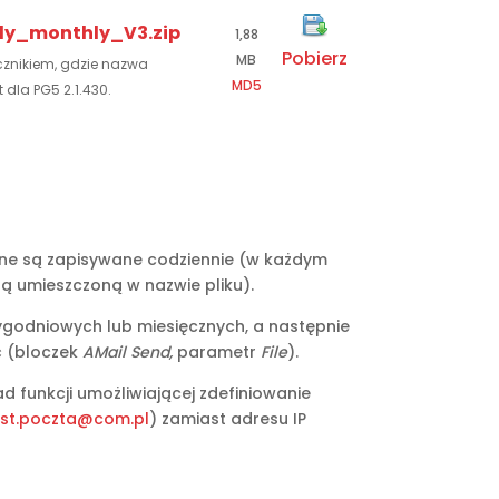
kly_monthly_V3.zip
1,88
Pobierz
MB
ącznikiem, gdzie nazwa
MD5
 dla PG5 2.1.430.
ne są zapisywane codziennie (w każdym
tą umieszczoną w nazwie pliku).
ygodniowych lub miesięcznych, a następnie
ć (bloczek
AMail Send,
parametr
File
).
d funkcji umożliwiającej zdefiniowanie
est.poczta@com.pl
) zamiast adresu IP