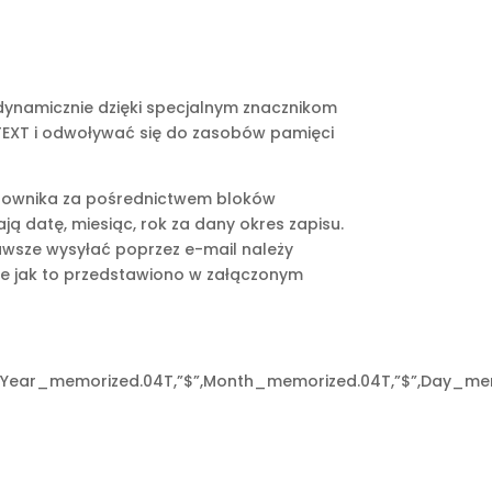
dynamicznie dzięki specjalnym znacznikom
EXT i odwoływać się do zasobów pamięci
terownika za pośrednictwem bloków
ją datę, miesiąc, rok za dany okres zapisu.
awsze wysyłać poprzez e-mail należy
re jak to przedstawiono w załączonym
ear_memorized.04T,”$”,Month_memorized.04T,”$”,Day_memo