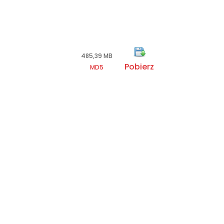
p
485,39 MB
Pobierz
MD5