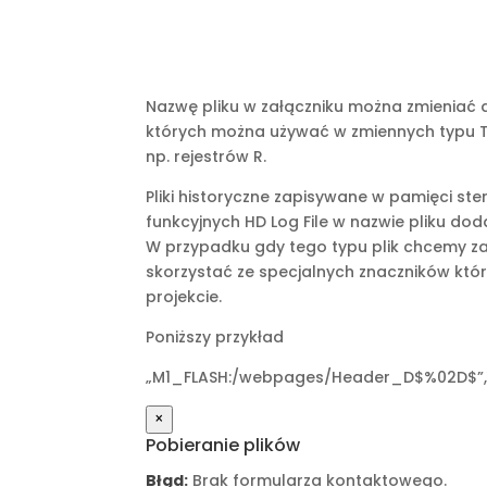
Nazwę pliku w załączniku można zmieniać 
których można używać w zmiennych typu T
np. rejestrów R.
Pliki historyczne zapisywane w pamięci s
funkcyjnych HD Log File w nazwie pliku doda
W przypadku gdy tego typu plik chcemy z
skorzystać ze specjalnych znaczników któ
projekcie.
Poniższy przykład
„M1_FLASH:/webpages/Header_D$%02D$”,Y
×
Pobieranie plików
Błąd:
Brak formularza kontaktowego.