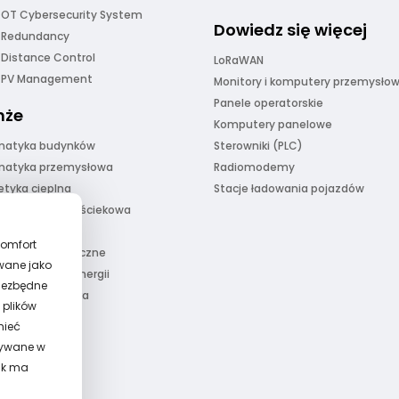
 OT Cybersecurity System
Dowiedz się więcej
 Redundancy
 Distance Control
LoRaWAN
r PV Management
Monitory i komputery przemysło
Panele operatorskie
nże
Komputery panelowe
matyka budynków
Sterowniki (PLC)
matyka przemysłowa
Radiomodemy
etyka cieplna
Stacje ładowania pojazdów
odarka wodno-ściekowa
Center
komfort
ty hydrotechniczne
owane jako
ialne źródła energii
iezbędne
truktura lotniska
 plików
struktura tunele
mieć
ie systemy
owywane w
ik ma