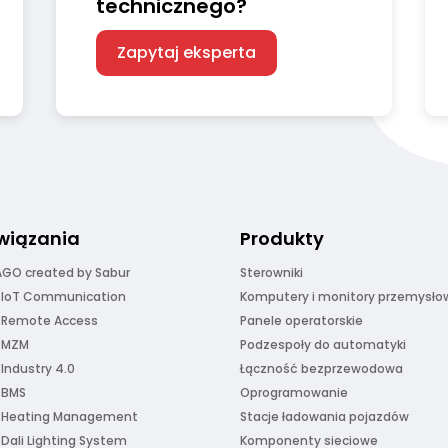
technicznego?
Zapytaj eksperta
wiązania
Produkty
GO created by Sabur
Sterowniki
 IoT Communication
Komputery i monitory przemysło
 Remote Access
Panele operatorskie
 MZM
Podzespoły do automatyki
 Industry 4.0
Łączność bezprzewodowa
 BMS
Oprogramowanie
 Heating Management
Stacje ładowania pojazdów
 Dali Lighting System
Komponenty sieciowe