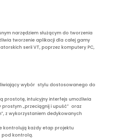
snym narzędziem służącym do tworzenia
liwia tworzenie aplikacji dla całej gamy
atorskich serii VT, poprzez komputery PC,
żliwiający wybór stylu dostosowanego do
ą prostotę, intuicyjny interfejs umożliwia
prostym „przeciągnij i upuść” oraz
em”, z wykorzystaniem dedykowanych
 kontrolują każdy etap projektu
 pod kontrolą.