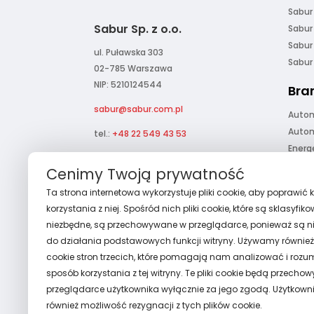
Sabur
Sabur Sp. z o.o.
Sabur
Sabur
ul. Puławska 303
Sabu
02-785 Warszawa
NIP: 5210124544
Bra
sabur@sabur.com.pl
Auto
Auto
tel.:
+48 22 549 43 53
Energ
Gosp
Cenimy Twoją prywatność
Data 
Ta strona internetowa wykorzystuje pliki cookie, aby poprawić 
Obiek
korzystania z niej. Spośród nich pliki cookie, które są sklasyfik
Odnaw
niezbędne, są przechowywane w przeglądarce, ponieważ są n
Infras
do działania podstawowych funkcji witryny. Używamy również
Infra
cookie stron trzecich, które pomagają nam analizować i rozu
Morsk
sposób korzystania z tej witryny. Te pliki cookie będą przech
przeglądarce użytkownika wyłącznie za jego zgodą. Użytkown
również możliwość rezygnacji z tych plików cookie.