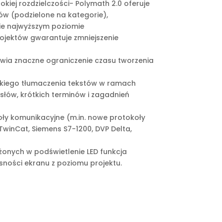
okiej rozdzielczości- Polymath 2.0 oferuje
zów (podzielone na kategorie),
ie najwyższym poziomie
rojektów gwarantuje zmniejszenie
wia znaczne ograniczenie czasu tworzenia
bkiego tłumaczenia tekstów w ramach
 słów, krótkich terminów i zagadnień
ły komunikacyjne (m.in. nowe protokoły
winCat, Siemens S7-1200, DVP Delta,
onych w podświetlenie LED funkcja
sności ekranu z poziomu projektu.