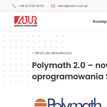
+48 22 549 43 53
sabur@sabur.com.pl
Rozwiąz
< Wróć do aktualności
Polymath 2.0 – n
oprogramowania