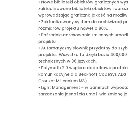
• Nowe biblioteki obiektów graficznych wys
zaktualizowane biblioteki obiektów i obra
wprowadzając graficzną jakość na możliw
• Zaktualizowany system do archiwizacji p
rozmiarów projektu nawet o 80%.
• Pośrednie adresowanie zmiennych umożli
projektu
• Automatyczny słownik przydatny do szy
projektu. Wszystko to dzięki bazie 400,000
technicznych w 36 językach.
• Polymath 2.0 wspiera dodatkowe protoko
komunikacyjne dla Beckhoff CoDeSys ADS T
Crouzet Millennium M3)
• Light Management – w panelach wyposaż
zarządzania jasnością umożliwia zmianę ja