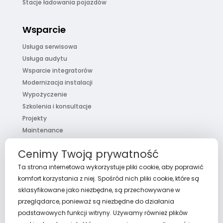
Stacje ładowania pojazdów
Wsparcie
Usługa serwisowa
Usługa audytu
Wsparcie integratorów
Modernizacja instalacji
Wypożyczenie
Szkolenia i konsultacje
Projekty
Maintenance
Pakiet usług
Cenimy Twoją prywatność
FaQ
Ta strona internetowa wykorzystuje pliki cookie, aby poprawić
komfort korzystania z niej. Spośród nich pliki cookie, które są
sklasyfikowane jako niezbędne, są przechowywane w
przeglądarce, ponieważ są niezbędne do działania
O nas
podstawowych funkcji witryny. Używamy również plików
Aktualności