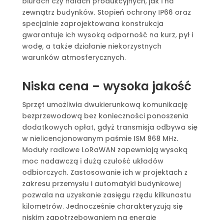
biurach czy halach produkcyjnych, jak i na
zewnątrz budynków. Stopień ochrony IP66 oraz
specjalnie zaprojektowana konstrukcja
gwarantuje ich wysoką odporność na kurz, pył i
wodę, a także działanie niekorzystnych
warunków atmosferycznych.
Niska cena – wysoka jakość
Sprzęt umożliwia dwukierunkową komunikację
bezprzewodową bez konieczności ponoszenia
dodatkowych opłat, gdyż transmisja odbywa się
w nielicencjonowanym paśmie ISM 868 MHz.
Moduły radiowe LoRaWAN zapewniają wysoką
moc nadawczą i dużą czułość układów
odbiorczych. Zastosowanie ich w projektach z
zakresu przemysłu i automatyki budynkowej
pozwala na uzyskanie zasięgu rzędu kilkunastu
kilometrów. Jednocześnie charakteryzują się
niskim zapotrzebowaniem na energię